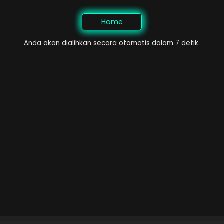
Home
Anda akan dialihkan secara otomatis dalam 7 detik.