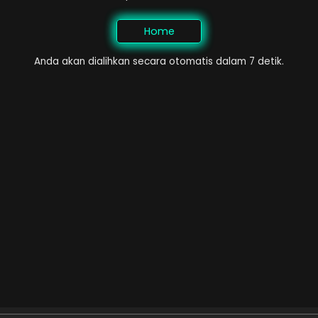
Home
Anda akan dialihkan secara otomatis dalam 7 detik.