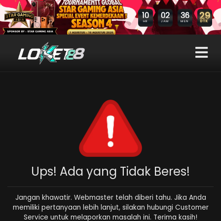
29
10
02
36
DTK
HR
JAM
MEN
Ups! Ada yang Tidak Beres!
Jangan khawatir. Webmaster telah diberi tahu. Jika Anda
memiliki pertanyaan lebih lanjut, silakan hubungi Customer
Service untuk melaporkan masalah ini. Terima kasih!