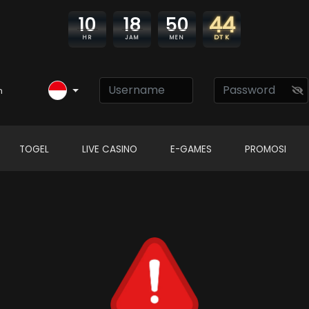
10
18
50
44
HR
JAM
MEN
DTK
n
TOGEL
LIVE CASINO
E-GAMES
PROMOSI