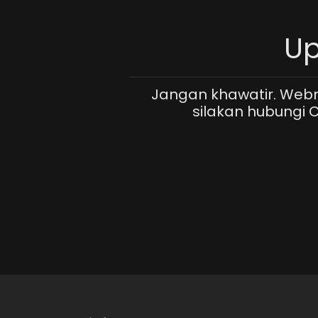
Up
Jangan khawatir. Webma
silakan hubungi 