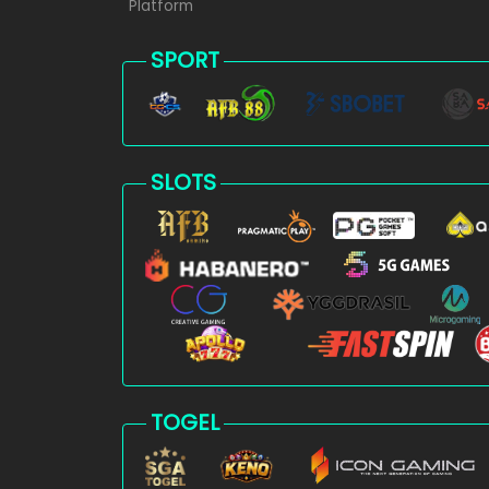
Platform
SPORT
SLOTS
TOGEL